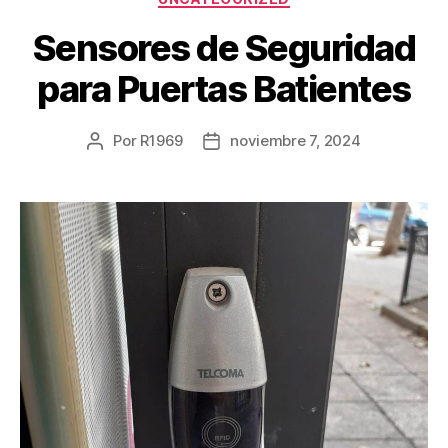
Sensores de Seguridad
para Puertas Batientes
Por
R1969
noviembre 7, 2024
Autor
Fecha
de
de
la
la
entrada
entrada