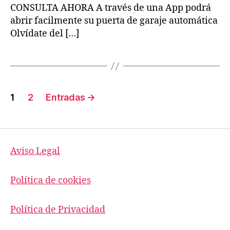
CONSULTA AHORA A través de una App podrá
abrir facilmente su puerta de garaje automática
Olvídate del […]
Paginación
1
2
Entradas
→
de
entradas
Aviso Legal
Política de cookies
Política de Privacidad