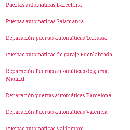
Puertas automáticas Barcelona
Puertas automáticas Salamanca
Reparación puertas automáticas Terrassa
Puertas automáticas de garaje Fuenlabrada
Reparación Puertas automáticas de garaje
Madrid
Reparación puertas automáticas Barcelona
Reparación Puertas automáticas Valencia
Puertas automáticas Valdemoro