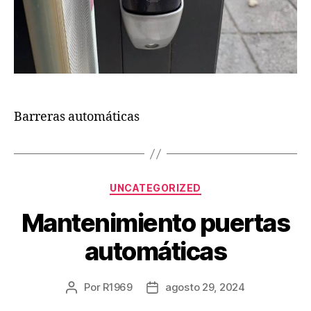
Barreras automáticas
Categorías
UNCATEGORIZED
Mantenimiento puertas
automáticas
Por
R1969
agosto 29, 2024
Autor
Fecha
de
de