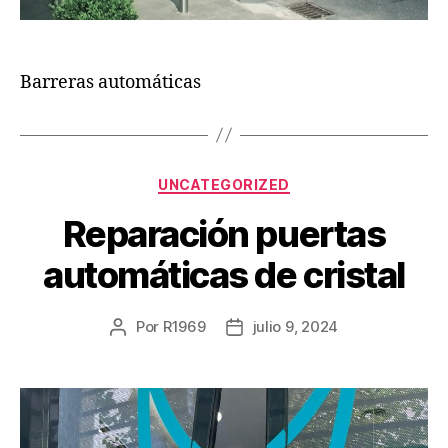
Barreras automáticas
Categorías
UNCATEGORIZED
Reparación puertas
automáticas de cristal
Por
R1969
julio 9, 2024
Autor
Fecha
de
de
la
la
entrada
entrada