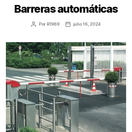
Barreras automáticas
Por
R1969
julio 16, 2024
Autor
Fecha
de
de
la
la
entrada
entrada