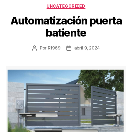
Categorías
UNCATEGORIZED
Automatización puerta
batiente
Por
R1969
abril 9, 2024
Autor
Fecha
de
de
la
la
entrada
entrada