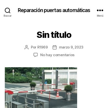
Reparación puertas automáticas
Buscar
Menú
Sin título
Por
R1969
marzo 9, 2023
Autor
Fecha
de
de
en
No hay comentarios
la
la
Sin
entrada
entrada
título