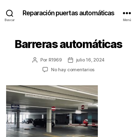
Reparación puertas automáticas
Buscar
Menú
Barreras automáticas
Por
R1969
julio 16, 2024
Autor
Fecha
de
de
en
No hay comentarios
la
la
Barreras
entrada
entrada
automáticas