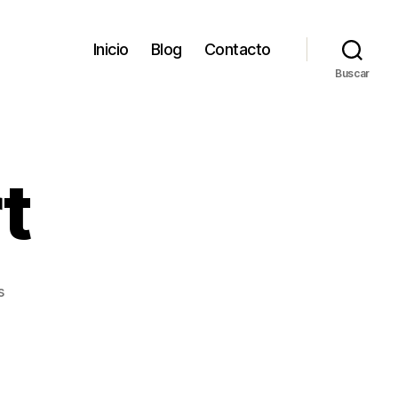
Inicio
Blog
Contacto
Buscar
t
en
s
nvf-
novoport