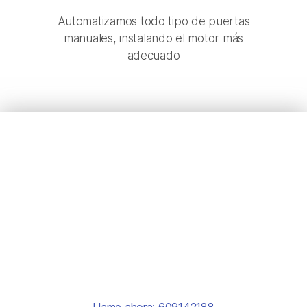
Automatizamos todo tipo de puertas
manuales, instalando el motor más
adecuado
AUTOMATISMOS
SANT ANDREU DE
LA BARCA
Puertas Automáticas de Garaje, de Cristal y Persianas
enrrollables metálicas