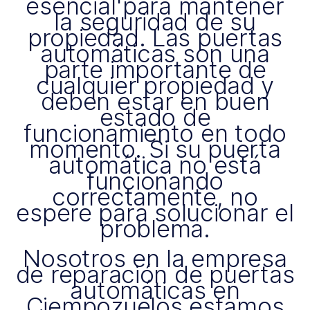
esencial para mantener
la seguridad de su
propiedad. Las puertas
automáticas son una
parte importante de
cualquier propiedad y
deben estar en buen
estado de
funcionamiento en todo
momento. Si su puerta
automática no está
funcionando
correctamente, no
espere para solucionar el
problema.
Nosotros en la empresa
de reparación de puertas
automáticas en
Ciempozuelos estamos