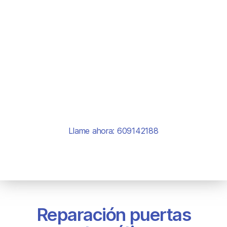
En Reparación puertas automáticas Ciempozuelos
disponemos del motor adecuado para cada puerta de
garaje, ya sea para motorizar una puerta corredera,
seccional, una puerta basculante o de cancelas y
peatonales. No importa si su puerta es grande,
pequeña, ligera, pesada, nueva o algo más antigua.
Reparación puertas automáticas Ciempozuelos y
mecanismos para puertas de garaje
Llame ahora: 609142188
Reparación puertas