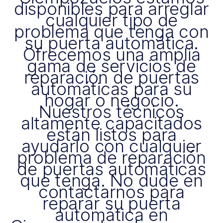
disponibles para arreglar
cualquier tipo de
problema que tenga con
su puerta automática.
Ofrecemos una amplia
gama de servicios de
reparación de puertas
automáticas para su
hogar o negocio.
Nuestros técnicos
altamente capacitados
están listos para
ayudarlo con cualquier
problema de reparación
de puertas automáticas
que tenga. No dude en
contactarnos para
reparar su puerta
automática en