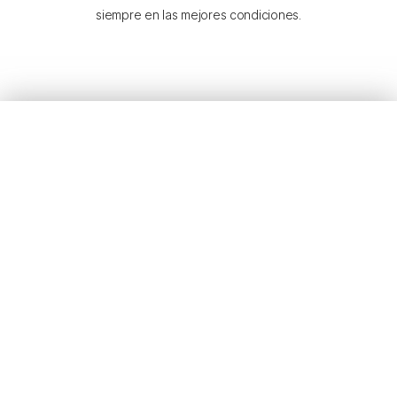
siempre en las mejores condiciones.
MOTORIZACIÓN
PUERTAS
MANUALES
Ofrecemos la mejor solución para mover cualquier
tipo de puerta, automatizaciones para abatibles,
basculantes, seccionales, etc. adecuada para una
correcta funcionalidad, para un confort y comodidad
a la hora de entrar en su garaje y con la máxima
calidad para su seguridad.