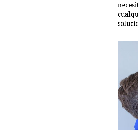
necesi
cualqu
soluci