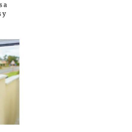
s a
 y