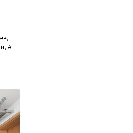
ee,
a, A