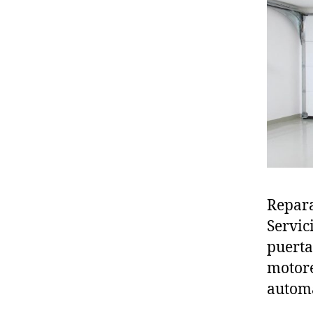
Repara
Servic
puerta
motore
automa