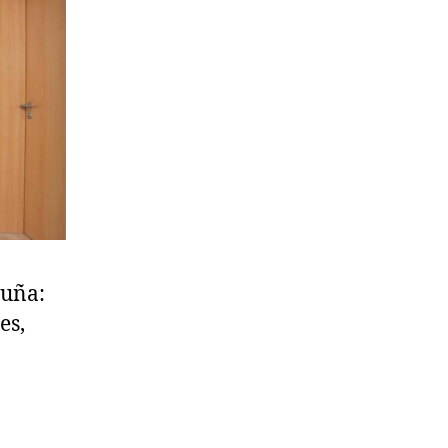
ruña:
es,