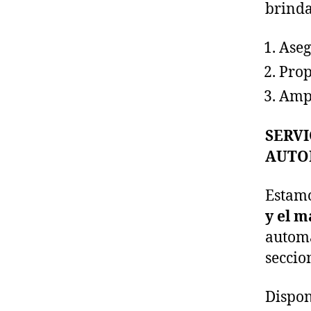
brinda
Aseg
Prop
Ampl
SERVI
AUTO
Estam
y el 
automá
seccion
Dispon