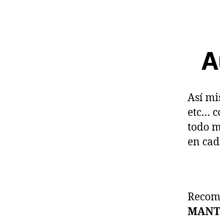
A
Así mi
etc… c
todo m
en cad
Recom
MANT