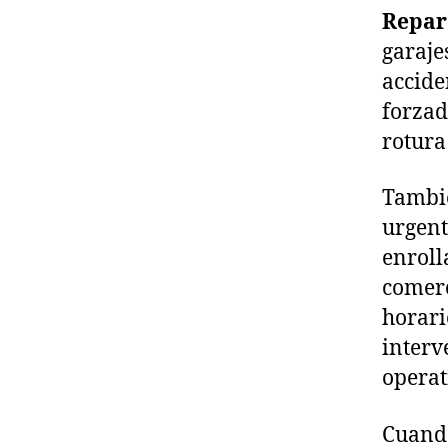
Repar
garaje
accide
forzad
rotura
Tambié
urgent
enroll
comerc
horari
interv
operat
Cuando