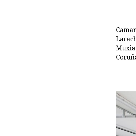
Camari
Larach
Muxia,
Coruñ