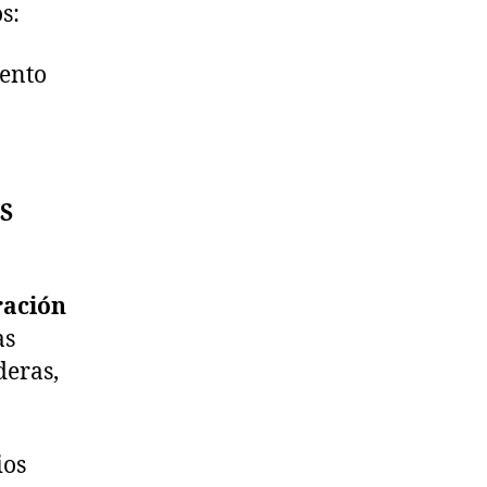
s:
mento
S
ración
as
deras,
ios