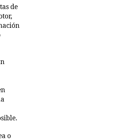
tas de
tor,
rmación
o
ón
en
na
sible.
ea o