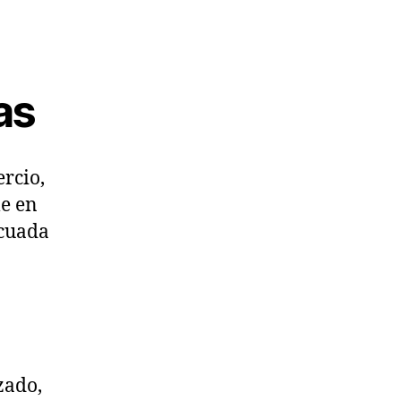
as
rcio,
le en
ecuada
zado,